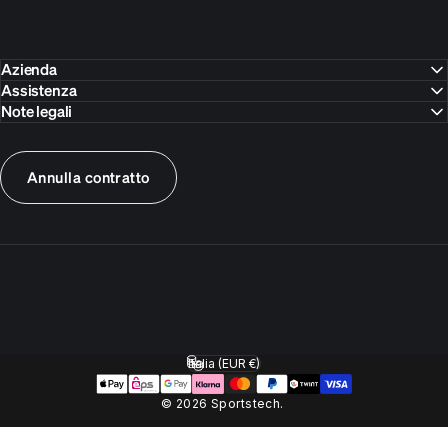
Azienda
Assistenza
Note legali
Annulla contratto
Italia (EUR €)
Paese/Area geografica
© 2026 Sportstech.