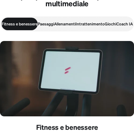
multimediale
Fitness e benessere
Paesaggi
Allenamenti
Intrattenimento
Giochi
Coach IA
Fitness e benessere
Fitness e benessere