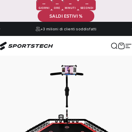
Vai direttamente ai contenuti
--
--
--
--
GIORNI
ORE
MINUTI
SECONDI
SALDI ESTIVI %
+3 milioni
di clienti soddisfatti
Sportstech
Cerca
Carre
N