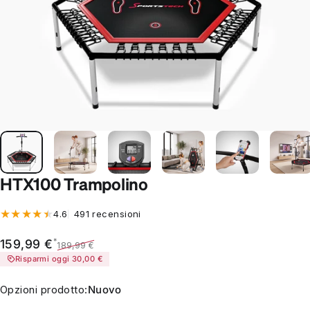
HTX100 Trampolino
491 recensioni totali
4.6
491 recensioni
Prezzo scontato
Prezzo di listino
*
159,99 €
189,99 €
Risparmi oggi 30,00 €
Opzioni prodotto
Opzioni prodotto:
Nuovo