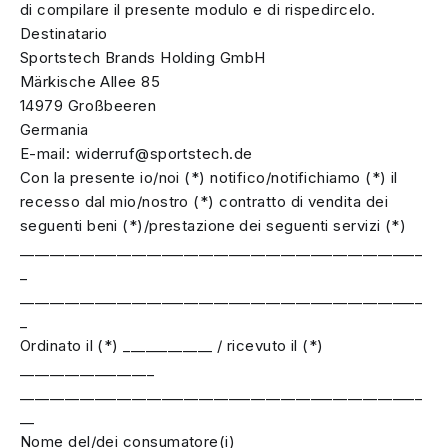
di compilare il presente modulo e di rispedircelo.
Destinatario
Sportstech Brands Holding GmbH
Märkische Allee 85
14979 Großbeeren
Germania
E-mail:
widerruf@sportstech.de
Con la presente io/noi (*) notifico/notifichiamo (*) il
recesso dal mio/nostro (*) contratto di vendita dei
seguenti beni (*)/prestazione dei seguenti servizi (*)
______________________________________________________
_
______________________________________________________
_
Ordinato il (*) ____________ / ricevuto il (*)
__________________
______________________________________________________
__
Nome del/dei consumatore(i)