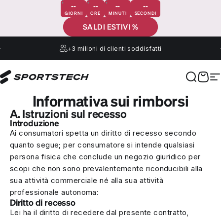
Vai direttamente ai contenuti
--
--
--
--
GIORNI
ORE
MINUTI
SECONDI
SALDI ESTIVI %
+3 milioni
di clienti soddisfatti
Sportstech
Cerca
Carre
N
Informativa sui rimborsi
A. Istruzioni sul recesso
Introduzione
Ai consumatori spetta un diritto di recesso secondo
quanto segue; per consumatore si intende qualsiasi
persona fisica che conclude un negozio giuridico per
scopi che non sono prevalentemente riconducibili alla
sua attività commerciale né alla sua attività
professionale autonoma:
Diritto di recesso
Lei ha il diritto di recedere dal presente contratto,