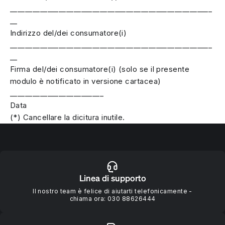
______________________________________________________
__
Indirizzo del/dei consumatore(i)
______________________________________________________
__
Firma del/dei consumatore(i) (solo se il presente
modulo è notificato in versione cartacea)
_________________________
Data
(*) Cancellare la dicitura inutile.
Linea di supporto
Il nostro team è felice di aiutarti telefonicamente -
chiama ora:
030 88626444