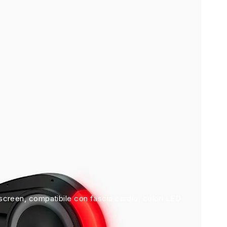
creen, compatibile con fascia cardio, colori LED