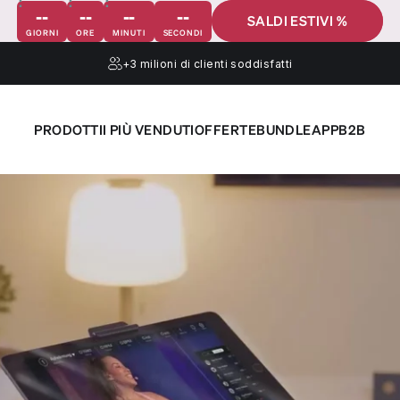
--
--
--
--
SALDI ESTIVI %
GIORNI
ORE
MINUTI
SECONDI
+3 milioni
di clienti soddisfatti
PRODOTTI
I PIÙ VENDUTI
OFFERTE
BUNDLE
APP
B2B