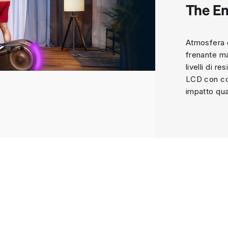
The En
Atmosfera d
frenante ma
livelli di 
LCD con con
impatto qu