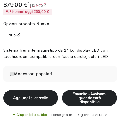
Prezzo scontato
Prezzo di listino
*
879,00 €
1.129,00 €
Risparmi oggi 250,00 €
Opzioni prodotto
Opzioni prodotto:
Nuovo
Nuovo
Sistema frenante magnetico da 24 kg, display LED con
touchscreen, compatibile con fascia cardio, colori LED
Accessori popolari
Esaurito - Avvisami
Aggiungi al carrello
quando sarà
disponibile
Disponibile subito
consegna in 2-5 giorni lavorativi