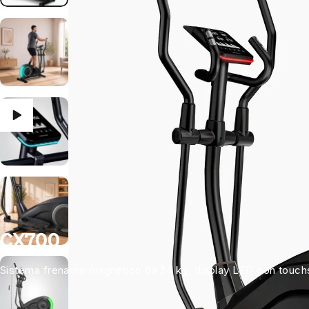
CX700
Sistema frenante magnetico da 24 kg, display LED con touchs