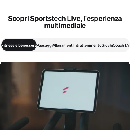
Scopri Sportstech Live, l'esperienza
multimediale
Fitness e benessere
Paesaggi
Allenamenti
Intrattenimento
Giochi
Coach IA
Fitness e benessere