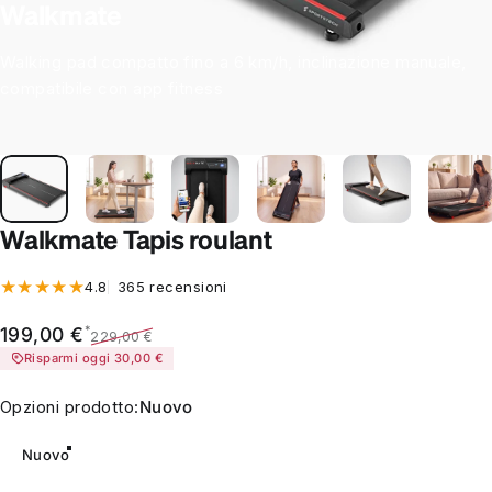
Walkmate
Walking pad compatto fino a 6 km/h, inclinazione manuale,
compatibile con app fitness
Walkmate Tapis roulant
365 recensioni totali
4.8
365 recensioni
Prezzo scontato
Prezzo di listino
*
199,00 €
229,00 €
Risparmi oggi 30,00 €
Opzioni prodotto
Opzioni prodotto:
Nuovo
Nuovo