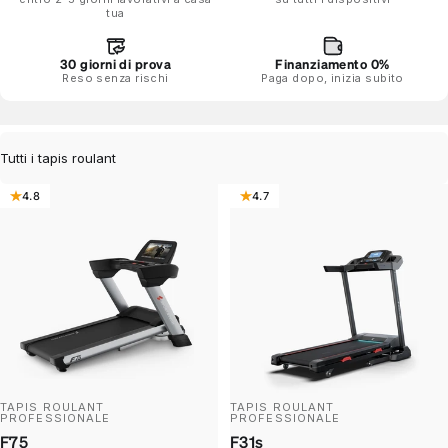
tua
30 giorni di prova
Finanziamento 0%
Reso senza rischi
Paga dopo, inizia subito
Filtra
4.8
4.7
TAPIS ROULANT
TAPIS ROULANT
PROFESSIONALE
PROFESSIONALE
F75
F31s