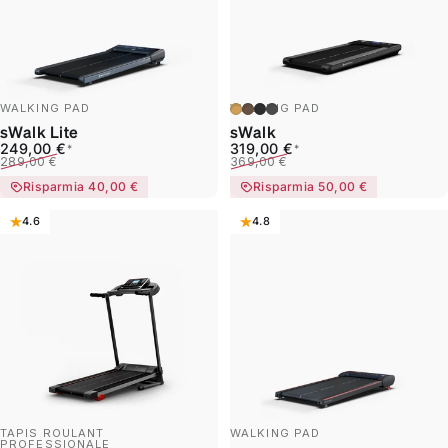
marrone chiaro
marrone scuro
grigio scuro
grigio
WALKING PAD
WALKING PAD
sWalk Lite
sWalk
Prezzo scontato
Prezzo di listino
Prezzo scontato
Prezzo di listino
249,00 €
319,00 €
*
*
289,00 €
369,00 €
Risparmia 40,00 €
Risparmia 50,00 €
4.6
4.8
TAPIS ROULANT
WALKING PAD
PROFESSIONALE