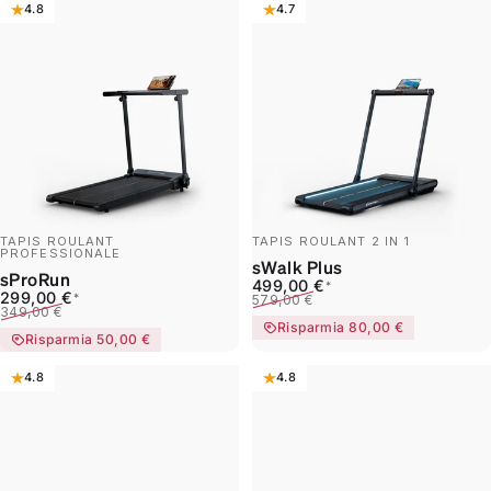
4.8
4.7
TAPIS ROULANT
TAPIS ROULANT 2 IN 1
PROFESSIONALE
sWalk Plus
sProRun
Prezzo scontato
Prezzo di listino
499,00 €
*
Prezzo scontato
Prezzo di listino
299,00 €
*
579,00 €
349,00 €
Risparmia 80,00 €
Risparmia 50,00 €
4.8
4.8