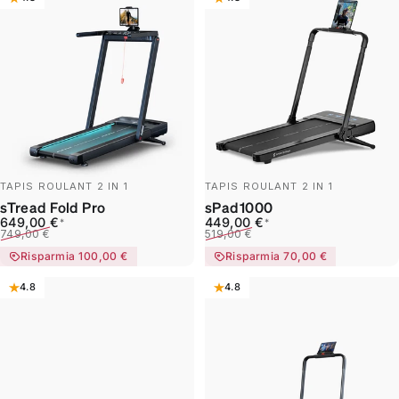
TAPIS ROULANT 2 IN 1
TAPIS ROULANT 2 IN 1
sTread Fold Pro
sPad1000
Prezzo scontato
Prezzo di listino
Prezzo scontato
Prezzo di listino
649,00 €
449,00 €
*
*
749,00 €
519,00 €
Risparmia 100,00 €
Risparmia 70,00 €
4.8
4.8