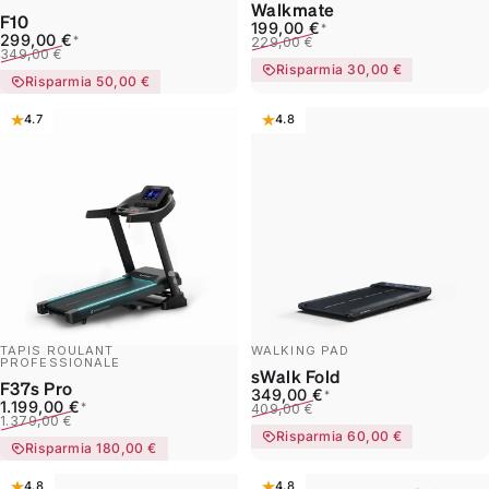
Walkmate
F10
Prezzo scontato
Prezzo di listino
199,00 €
*
Prezzo scontato
Prezzo di listino
299,00 €
*
229,00 €
349,00 €
Risparmia 30,00 €
Risparmia 50,00 €
4.7
4.8
TAPIS ROULANT
WALKING PAD
PROFESSIONALE
sWalk Fold
F37s Pro
Prezzo scontato
Prezzo di listino
349,00 €
*
Prezzo scontato
Prezzo di listino
1.199,00 €
*
409,00 €
1.379,00 €
Risparmia 60,00 €
Risparmia 180,00 €
4.8
4.8