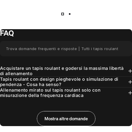
1
2
FAQ
Trova domande frequenti e risposte | Tutti i tapis roulant
Acquistare un tapis roulant e godersi la massima libertà
di allenamento
Tapis roulant con design pieghevole o simulazione di
pendenza - Cosa ha senso?
Allenamento mirato sul tapis roulant solo con
misurazione della frequenza cardiaca
Ecco come corri correttamente durante l'allenamento sul
I maggiori vantaggi dell'allenamento sul tapis roulant
Acquistare un tapis roulant: cura e manutenzione
La cura inizia già dal luogo di installazione
Pulizia estetica del tapis roulant
Pulizia tecnica e manutenzione
Lubrificare correttamente i tapis roulant
Dimagrire con il tapis roulant
Allenamento controllato dalla frequenza cardiaca sul
Zone di frequenza cardiaca per l'allenamento sul tapis
Guida all'acquisto tapis roulant - trovare il tapis roulant
Premiato più volte da COMPUTER BILD
tapis roulant
tapis roulant
roulant
giusto
Mostra altre domande