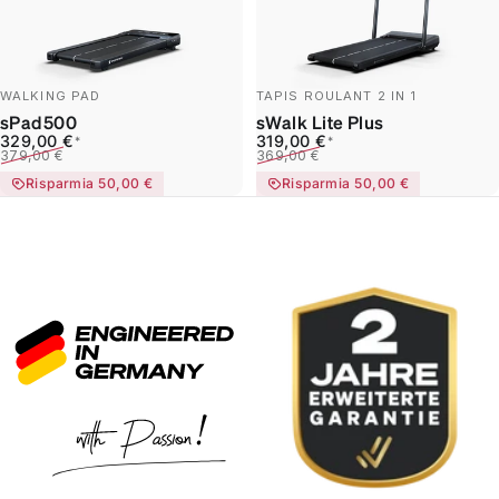
WALKING PAD
TAPIS ROULANT 2 IN 1
sPad500
sWalk Lite Plus
Prezzo scontato
Prezzo di listino
Prezzo scontato
Prezzo di listino
329,00 €
319,00 €
*
*
379,00 €
369,00 €
Risparmia 50,00 €
Risparmia 50,00 €