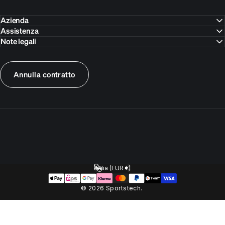
Azienda
Assistenza
Note legali
Annulla contratto
Italia (EUR €)
Paese/Area geografica
© 2026 Sportstech.