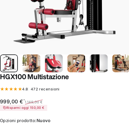
HGX100 Multistazione
472 recensioni totali
4.8
472 recensioni
Prezzo scontato
Prezzo di listino
*
999,00 €
1.149,00 €
Risparmi oggi 150,00 €
Opzioni prodotto
Opzioni prodotto:
Nuovo