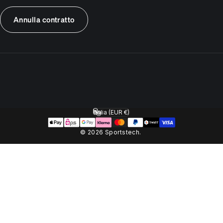
Annulla contratto
Italia (EUR €)
Paese/Area geografica
© 2026 Sportstech.